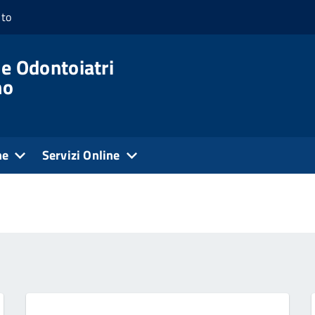
nto
 e Odontoiatri
no
ne
Servizi Online