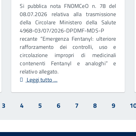
Si pubblica nota FNOMCeO n. 78 del
08.07.2026 relativa alla trasmissione
della Circolare Ministero della Salute
4968-03/07/2026-DPDMF-MDS-P
recante “Emergenza Fentanyl: ulteriore
rafforzamento dei controlli, uso e
circolazione impropri di medicinali
contenenti Fentanyl e analoghi” e
relativo allegato.
Leggi tutto …
3
4
5
6
7
8
9
1