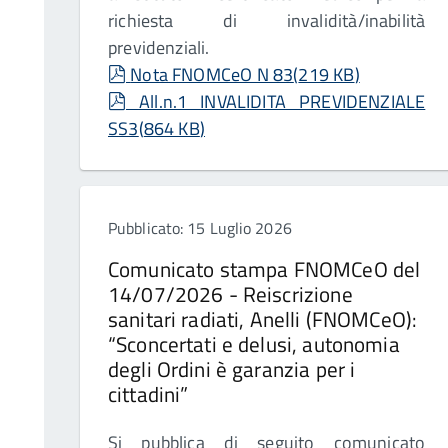
richiesta di invalidità/inabilità
previdenziali.
pdf
Nota FNOMCeO N 83
(
219 KB
)
pdf
All.n.1 INVALIDITA PREVIDENZIALE
SS3
(
864 KB
)
Pubblicato: 15 Luglio 2026
Comunicato stampa FNOMCeO del
14/07/2026 - Reiscrizione
sanitari radiati, Anelli (FNOMCeO):
“Sconcertati e delusi, autonomia
degli Ordini è garanzia per i
cittadini”
Si pubblica di seguito comunicato