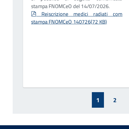
stampa FNOMCeO del 14/07/2026.
pdf
Reiscrizione medici radiati com
stampa FNOMCeO 140726
(
72 KB
)
1
2