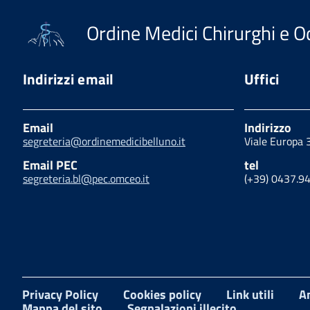
Ordine Medici Chirurghi e Od
Indirizzi email
Uffici
Email
Indirizzo
segreteria@ordinemedicibelluno.it
Viale Europa 
Email PEC
tel
segreteria.bl@pec.omceo.it
(+39) 0437.9
Privacy Policy
Cookies policy
Link utili
A
Mappa del sito
Segnalazioni illecito