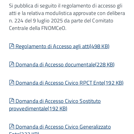
Si pubblica di seguito il regolamento di accesso gli
atti e la relativa modulistica approvate con delibera
n. 224 del 9 luglio 2025 da parte del Comitato
Centrale della FNOMCeO.
pdf
Regolamento di Accesso agli atti
(
498 KB
)
pdf
Domanda di Accesso documentale
(
228 KB
)
pdf
Domanda di Accesso Civico RPCT Ente
(
192 KB
)
pdf
Domanda di Accesso Civico Sostituto
provvedimentale
(
192 KB
)
pdf
Domanda di Accesso Civico Generalizzato