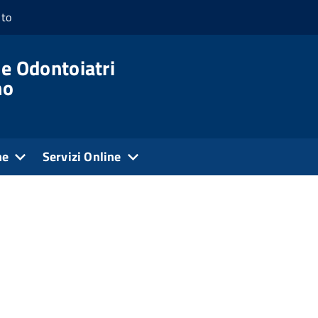
nto
 e Odontoiatri
no
ne
Servizi Online