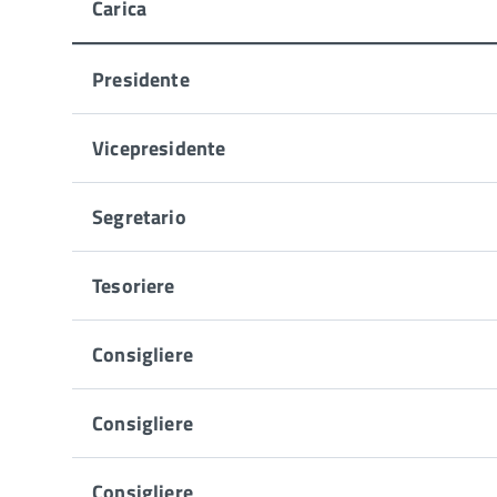
Carica
Di
Presidente
seguito
i
membri
Vicepresidente
che
compongono
Segretario
il
Consiglio
dell'ordine:
Tesoriere
Consigliere
Consigliere
Consigliere