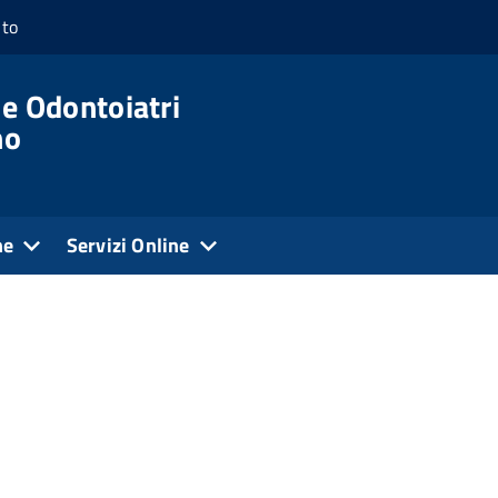
nto
 e Odontoiatri
no
ne
Servizi Online