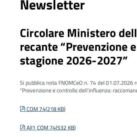
Newsletter
Circolare Ministero d
recante “Prevenzione e 
stagione 2026-2027”
Si pubblica nota FNOMCeO n. 74 del 01.07.2026 r
“Prevenzione e controllo dell’influenza: raccomand
pdf
COM 74
(
218 KB
)
pdf
All1 COM 74
(
532 KB
)